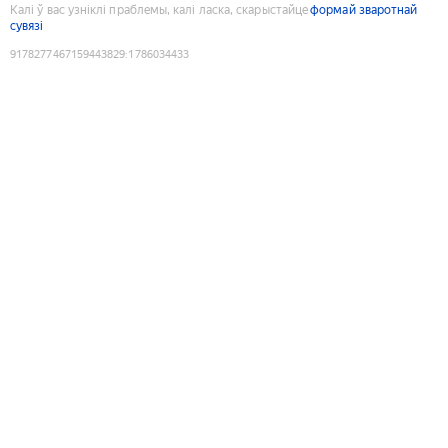
Калі ў вас узніклі праблемы, калі ласка, скарыстайце
формай зваротнай
сувязі
9178277467159443829
:
1786034433