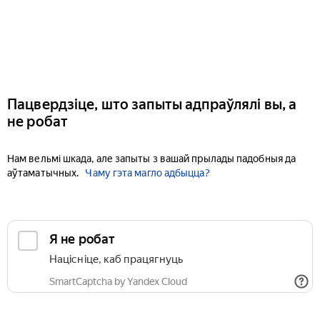
Пацвердзіце, што запыты адпраўлялі вы, а
не робат
Нам вельмі шкада, але запыты з вашай прылады падобныя да
аўтаматычных.
Чаму гэта магло адбыцца?
Я не робат
Націсніце, каб працягнуць
SmartCaptcha by Yandex Cloud