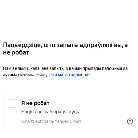
Пацвердзіце, што запыты адпраўлялі вы, а
не робат
Нам вельмі шкада, але запыты з вашай прылады падобныя да
аўтаматычных.
Чаму гэта магло адбыцца?
Я не робат
Націсніце, каб працягнуць
SmartCaptcha by Yandex Cloud