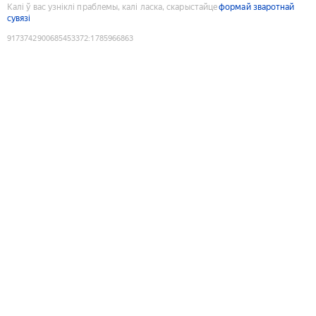
Калі ў вас узніклі праблемы, калі ласка, скарыстайце
формай зваротнай
сувязі
9173742900685453372
:
1785966863