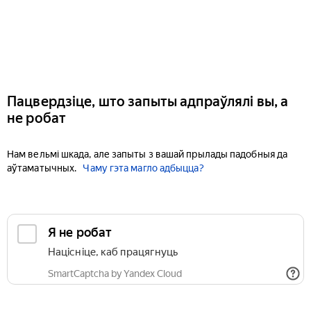
Пацвердзіце, што запыты адпраўлялі вы, а
не робат
Нам вельмі шкада, але запыты з вашай прылады падобныя да
аўтаматычных.
Чаму гэта магло адбыцца?
Я не робат
Націсніце, каб працягнуць
SmartCaptcha by Yandex Cloud