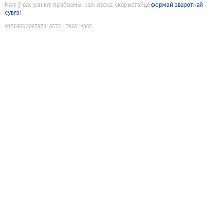
Калі ў вас узніклі праблемы, калі ласка, скарыстайце
формай зваротнай
сувязі
9176960206797318572
:
1786014805