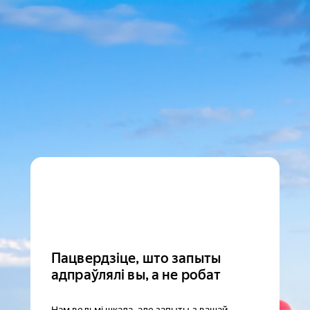
Пацвердзіце, што запыты
адпраўлялі вы, а не робат