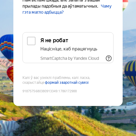
Нам вельмі шкада, але запыты з вашай
прылады падобныя да аўтаматычных.
Чаму
гэта магло адбыцца?
Я не робат
Націсніце, каб працягнуць
SmartCaptcha by Yandex Cloud
Калі ў вас узніклі праблемы, калі ласка,
скарыстайце
формай зваротнай сувязі
9187575680380913349
:
1786172988