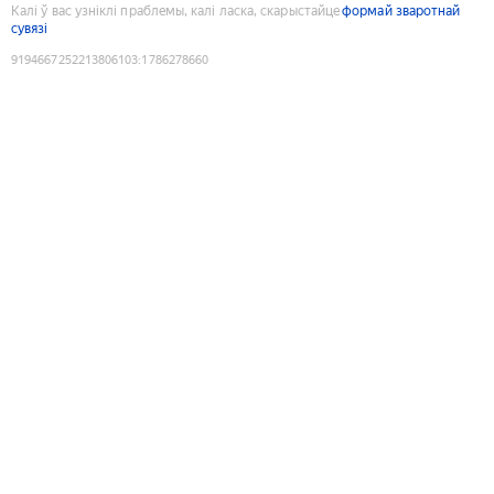
Калі ў вас узніклі праблемы, калі ласка, скарыстайце
формай зваротнай
сувязі
9194667252213806103
:
1786278660