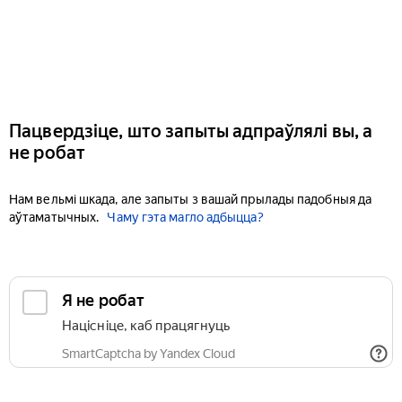
Пацвердзіце, што запыты адпраўлялі вы, а
не робат
Нам вельмі шкада, але запыты з вашай прылады падобныя да
аўтаматычных.
Чаму гэта магло адбыцца?
Я не робат
Націсніце, каб працягнуць
SmartCaptcha by Yandex Cloud