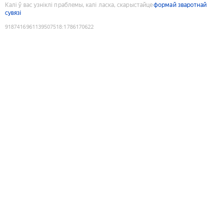
Калі ў вас узніклі праблемы, калі ласка, скарыстайце
формай зваротнай
сувязі
9187416961139507518
:
1786170622