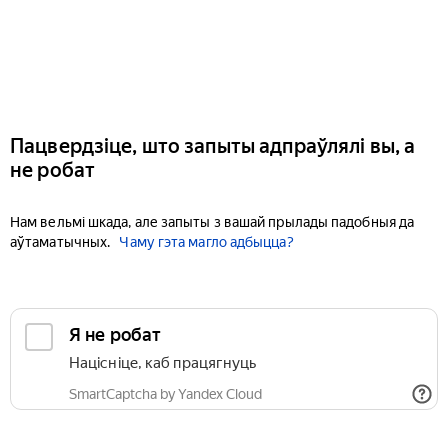
Пацвердзіце, што запыты адпраўлялі вы, а
не робат
Нам вельмі шкада, але запыты з вашай прылады падобныя да
аўтаматычных.
Чаму гэта магло адбыцца?
Я не робат
Націсніце, каб працягнуць
SmartCaptcha by Yandex Cloud