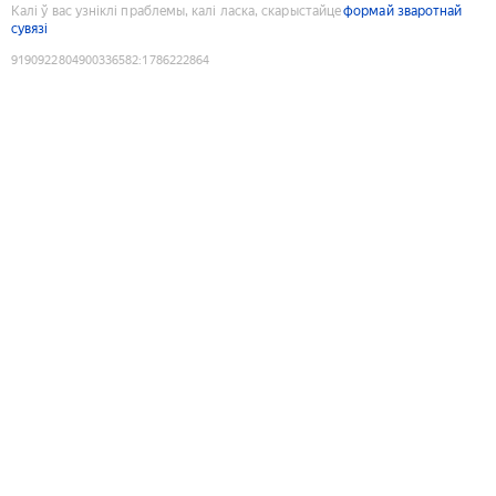
Калі ў вас узніклі праблемы, калі ласка, скарыстайце
формай зваротнай
сувязі
9190922804900336582
:
1786222864