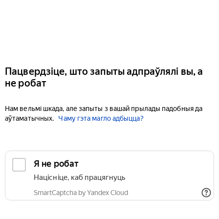
Пацвердзіце, што запыты адпраўлялі вы, а
не робат
Нам вельмі шкада, але запыты з вашай прылады падобныя да
аўтаматычных.
Чаму гэта магло адбыцца?
Я не робат
Націсніце, каб працягнуць
SmartCaptcha by Yandex Cloud