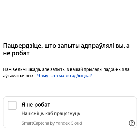
Пацвердзіце, што запыты адпраўлялі вы, а
не робат
Нам вельмі шкада, але запыты з вашай прылады падобныя да
аўтаматычных.
Чаму гэта магло адбыцца?
Я не робат
Націсніце, каб працягнуць
SmartCaptcha by Yandex Cloud