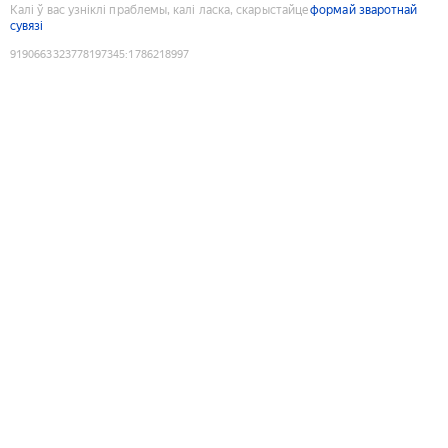
Калі ў вас узніклі праблемы, калі ласка, скарыстайце
формай зваротнай
сувязі
9190663323778197345
:
1786218997