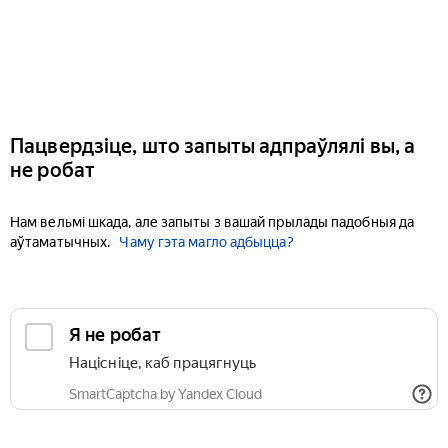
Пацвердзіце, што запыты адпраўлялі вы, а
не робат
Нам вельмі шкада, але запыты з вашай прылады падобныя да
аўтаматычных.
Чаму гэта магло адбыцца?
Я не робат
Націсніце, каб працягнуць
SmartCaptcha by Yandex Cloud