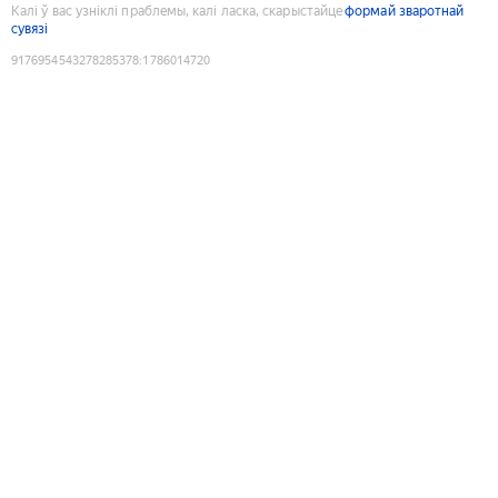
Калі ў вас узніклі праблемы, калі ласка, скарыстайце
формай зваротнай
сувязі
9176954543278285378
:
1786014720