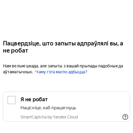
Пацвердзіце, што запыты адпраўлялі вы, а
не робат
Нам вельмі шкада, але запыты з вашай прылады падобныя да
аўтаматычных.
Чаму гэта магло адбыцца?
Я не робат
Націсніце, каб працягнуць
SmartCaptcha by Yandex Cloud