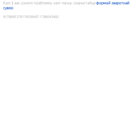
Калі ў вас узніклі праблемы, калі ласка, скарыстайце
формай зваротнай
сувязі
9178885378174538497
:
1786043492