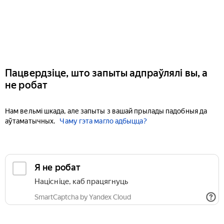
Пацвердзіце, што запыты адпраўлялі вы, а
не робат
Нам вельмі шкада, але запыты з вашай прылады падобныя да
аўтаматычных.
Чаму гэта магло адбыцца?
Я не робат
Націсніце, каб працягнуць
SmartCaptcha by Yandex Cloud