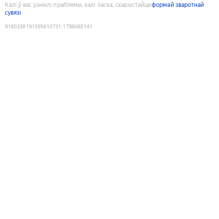
Калі ў вас узніклі праблемы, калі ласка, скарыстайце
формай зваротнай
сувязі
9180338191595610731
:
1786065141