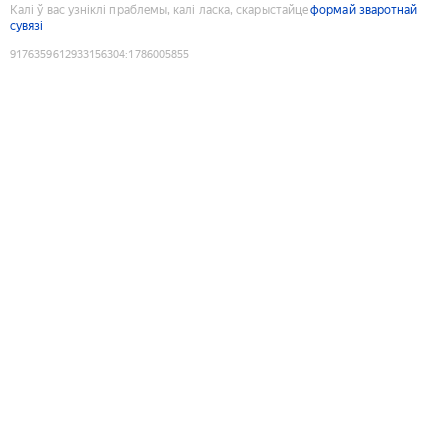
Калі ў вас узніклі праблемы, калі ласка, скарыстайце
формай зваротнай
сувязі
9176359612933156304
:
1786005855