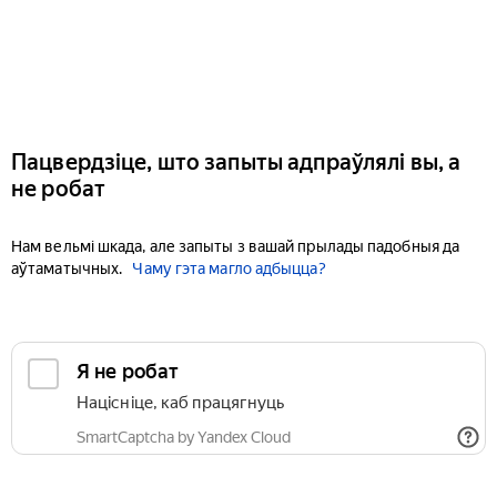
Пацвердзіце, што запыты адпраўлялі вы, а
не робат
Нам вельмі шкада, але запыты з вашай прылады падобныя да
аўтаматычных.
Чаму гэта магло адбыцца?
Я не робат
Націсніце, каб працягнуць
SmartCaptcha by Yandex Cloud