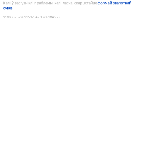
Калі ў вас узніклі праблемы, калі ласка, скарыстайце
формай зваротнай
сувязі
9188352527691592542
:
1786184563