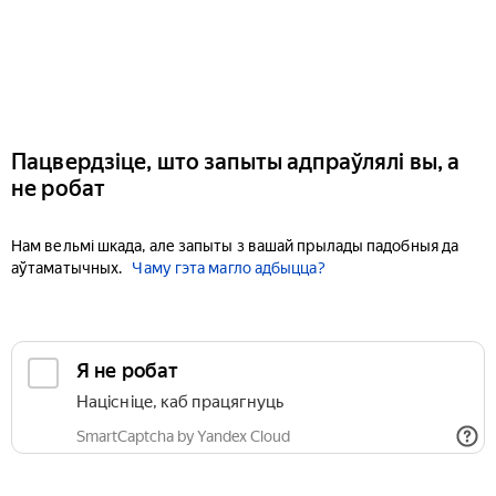
Пацвердзіце, што запыты адпраўлялі вы, а
не робат
Нам вельмі шкада, але запыты з вашай прылады падобныя да
аўтаматычных.
Чаму гэта магло адбыцца?
Я не робат
Націсніце, каб працягнуць
SmartCaptcha by Yandex Cloud