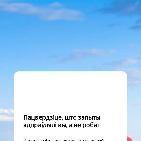
Пацвердзіце, што запыты
адпраўлялі вы, а не робат