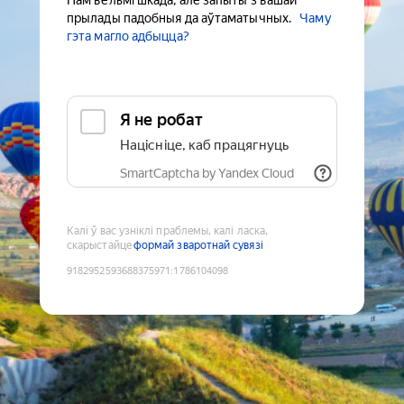
Нам вельмі шкада, але запыты з вашай
прылады падобныя да аўтаматычных.
Чаму
гэта магло адбыцца?
Я не робат
Націсніце, каб працягнуць
SmartCaptcha by Yandex Cloud
Калі ў вас узніклі праблемы, калі ласка,
скарыстайце
формай зваротнай сувязі
9182952593688375971
:
1786104098