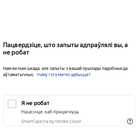
Пацвердзіце, што запыты адпраўлялі вы, а
не робат
Нам вельмі шкада, але запыты з вашай прылады падобныя да
аўтаматычных.
Чаму гэта магло адбыцца?
Я не робат
Націсніце, каб працягнуць
SmartCaptcha by Yandex Cloud