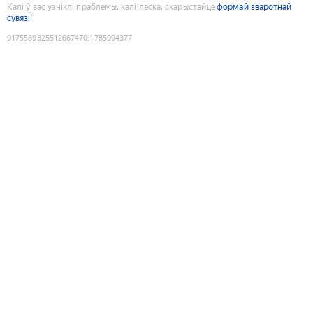
Калі ў вас узніклі праблемы, калі ласка, скарыстайце
формай зваротнай
сувязі
9175589325512667470
:
1785994377