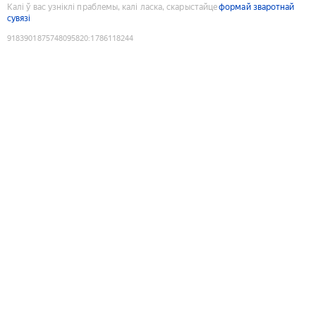
Калі ў вас узніклі праблемы, калі ласка, скарыстайце
формай зваротнай
сувязі
9183901875748095820
:
1786118244