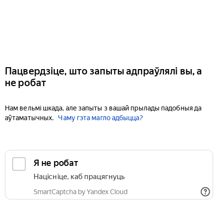
Пацвердзіце, што запыты адпраўлялі вы, а
не робат
Нам вельмі шкада, але запыты з вашай прылады падобныя да
аўтаматычных.
Чаму гэта магло адбыцца?
Я не робат
Націсніце, каб працягнуць
SmartCaptcha by Yandex Cloud