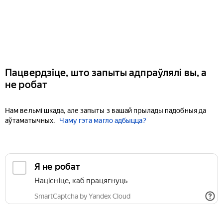
Пацвердзіце, што запыты адпраўлялі вы, а
не робат
Нам вельмі шкада, але запыты з вашай прылады падобныя да
аўтаматычных.
Чаму гэта магло адбыцца?
Я не робат
Націсніце, каб працягнуць
SmartCaptcha by Yandex Cloud