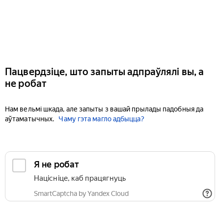
Пацвердзіце, што запыты адпраўлялі вы, а
не робат
Нам вельмі шкада, але запыты з вашай прылады падобныя да
аўтаматычных.
Чаму гэта магло адбыцца?
Я не робат
Націсніце, каб працягнуць
SmartCaptcha by Yandex Cloud