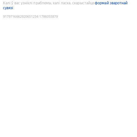
Калі ў вас узніклі праблемы, калі ласка, скарыстайце
формай зваротнай
сувязі
9179716662920651234
:
1786055879