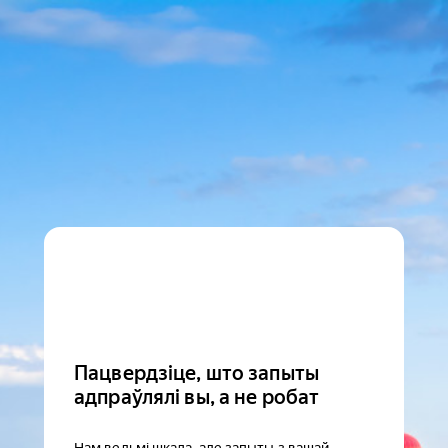
Пацвердзіце, што запыты
адпраўлялі вы, а не робат