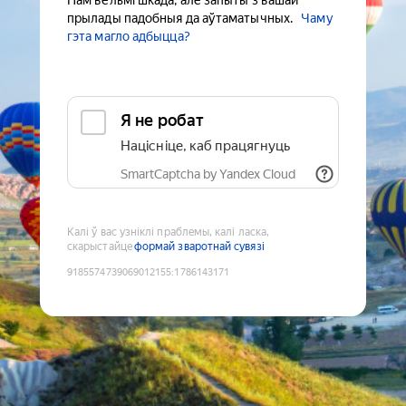
Нам вельмі шкада, але запыты з вашай
прылады падобныя да аўтаматычных.
Чаму
гэта магло адбыцца?
Я не робат
Націсніце, каб працягнуць
SmartCaptcha by Yandex Cloud
Калі ў вас узніклі праблемы, калі ласка,
скарыстайце
формай зваротнай сувязі
9185574739069012155
:
1786143171