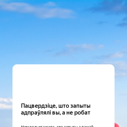
Пацвердзіце, што запыты
адпраўлялі вы, а не робат