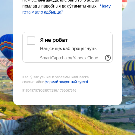
Нам вельмі шкада, але запыты з вашай
прылады падобныя да аўтаматычных.
Чаму
гэта магло адбыцца?
Я не робат
Націсніце, каб працягнуць
SmartCaptcha by Yandex Cloud
Калі ў вас узніклі праблемы, калі ласка,
скарыстайце
формай зваротнай сувязі
9180497579039977296
:
1786067516