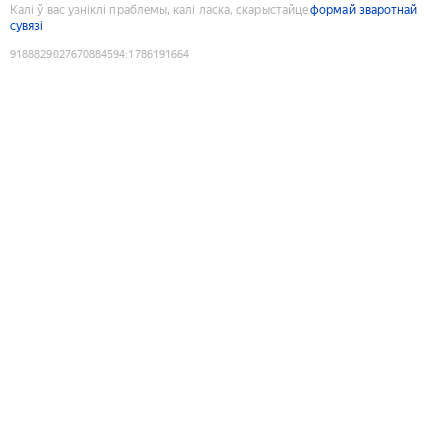
Калі ў вас узніклі праблемы, калі ласка, скарыстайце
формай зваротнай
сувязі
9188829027670884594
:
1786191664