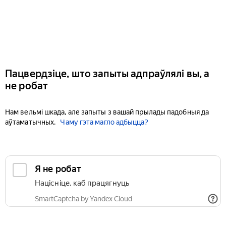
Пацвердзіце, што запыты адпраўлялі вы, а
не робат
Нам вельмі шкада, але запыты з вашай прылады падобныя да
аўтаматычных.
Чаму гэта магло адбыцца?
Я не робат
Націсніце, каб працягнуць
SmartCaptcha by Yandex Cloud