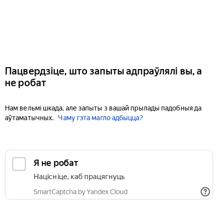
Пацвердзіце, што запыты адпраўлялі вы, а
не робат
Нам вельмі шкада, але запыты з вашай прылады падобныя да
аўтаматычных.
Чаму гэта магло адбыцца?
Я не робат
Націсніце, каб працягнуць
SmartCaptcha by Yandex Cloud