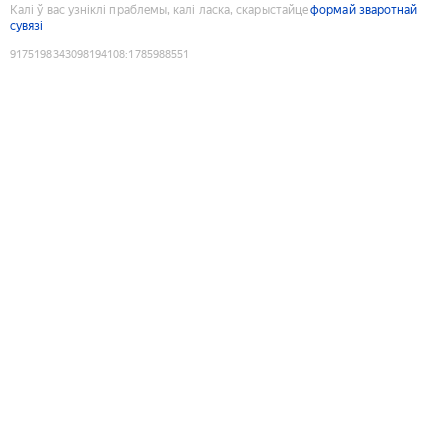
Калі ў вас узніклі праблемы, калі ласка, скарыстайце
формай зваротнай
сувязі
9175198343098194108
:
1785988551