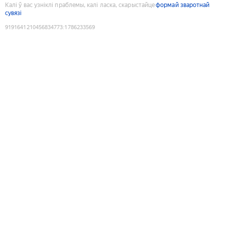
Калі ў вас узніклі праблемы, калі ласка, скарыстайце
формай зваротнай
сувязі
9191641210456834773
:
1786233569