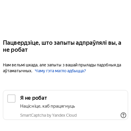
Пацвердзіце, што запыты адпраўлялі вы, а
не робат
Нам вельмі шкада, але запыты з вашай прылады падобныя да
аўтаматычных.
Чаму гэта магло адбыцца?
Я не робат
Націсніце, каб працягнуць
SmartCaptcha by Yandex Cloud