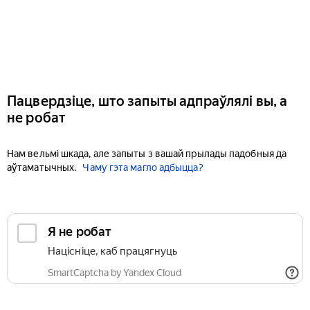
Пацвердзіце, што запыты адпраўлялі вы, а
не робат
Нам вельмі шкада, але запыты з вашай прылады падобныя да
аўтаматычных.
Чаму гэта магло адбыцца?
Я не робат
Націсніце, каб працягнуць
SmartCaptcha by Yandex Cloud