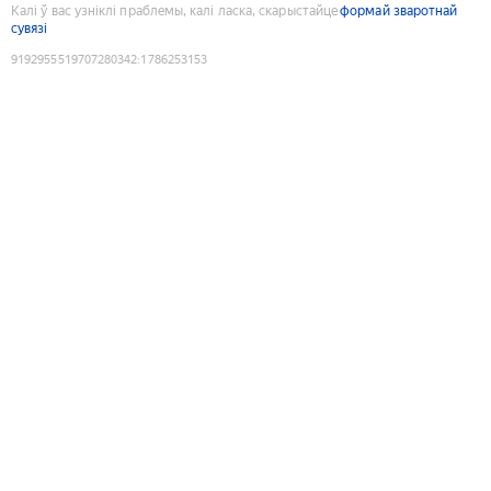
Калі ў вас узніклі праблемы, калі ласка, скарыстайце
формай зваротнай
сувязі
9192955519707280342
:
1786253153