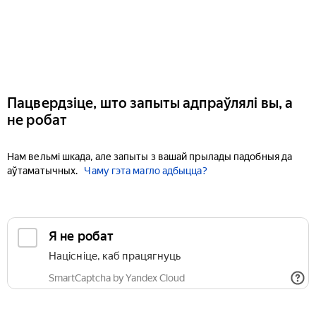
Пацвердзіце, што запыты адпраўлялі вы, а
не робат
Нам вельмі шкада, але запыты з вашай прылады падобныя да
аўтаматычных.
Чаму гэта магло адбыцца?
Я не робат
Націсніце, каб працягнуць
SmartCaptcha by Yandex Cloud