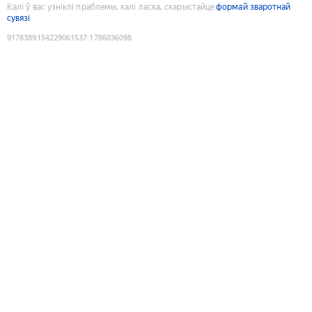
Калі ў вас узніклі праблемы, калі ласка, скарыстайце
формай зваротнай
сувязі
9178389154229061537
:
1786036098