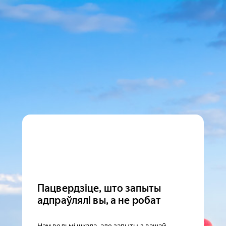
Пацвердзіце, што запыты
адпраўлялі вы, а не робат