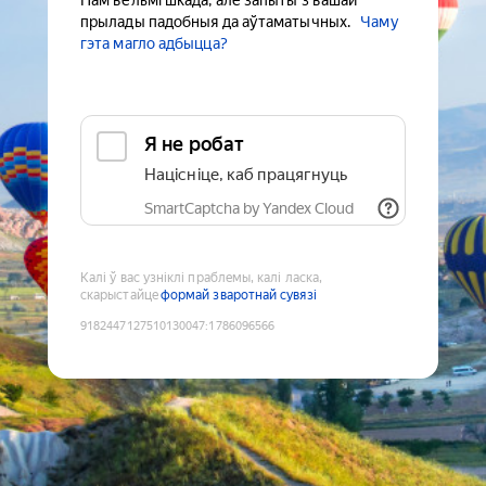
Нам вельмі шкада, але запыты з вашай
прылады падобныя да аўтаматычных.
Чаму
гэта магло адбыцца?
Я не робат
Націсніце, каб працягнуць
SmartCaptcha by Yandex Cloud
Калі ў вас узніклі праблемы, калі ласка,
скарыстайце
формай зваротнай сувязі
9182447127510130047
:
1786096566