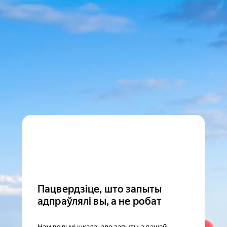
Пацвердзіце, што запыты
адпраўлялі вы, а не робат