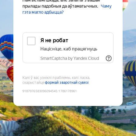
Нам вельмі шкада, але запыты з вашай
прылады падобныя да аўтаматычных.
Чаму
гэта магло адбыцца?
Я не робат
Націсніце, каб працягнуць
SmartCaptcha by Yandex Cloud
Калі ў вас узніклі праблемы, калі ласка,
скарыстайце
формай зваротнай сувязі
9187976583096094545
:
1786178961