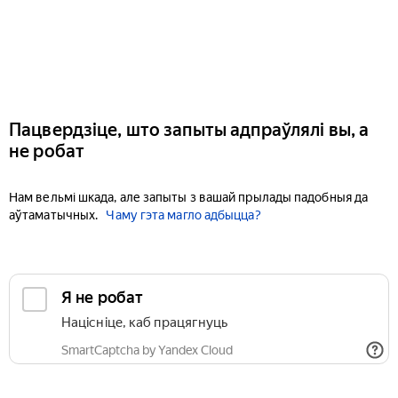
Пацвердзіце, што запыты адпраўлялі вы, а
не робат
Нам вельмі шкада, але запыты з вашай прылады падобныя да
аўтаматычных.
Чаму гэта магло адбыцца?
Я не робат
Націсніце, каб працягнуць
SmartCaptcha by Yandex Cloud