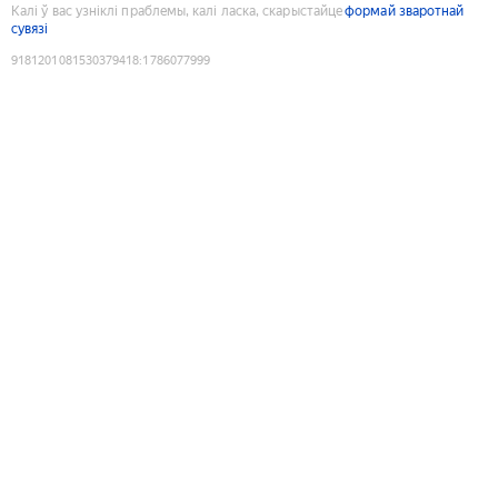
Калі ў вас узніклі праблемы, калі ласка, скарыстайце
формай зваротнай
сувязі
9181201081530379418
:
1786077999