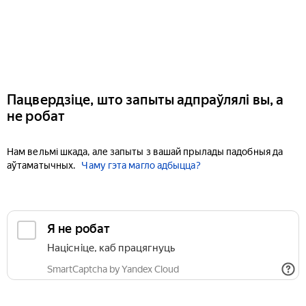
Пацвердзіце, што запыты адпраўлялі вы, а
не робат
Нам вельмі шкада, але запыты з вашай прылады падобныя да
аўтаматычных.
Чаму гэта магло адбыцца?
Я не робат
Націсніце, каб працягнуць
SmartCaptcha by Yandex Cloud