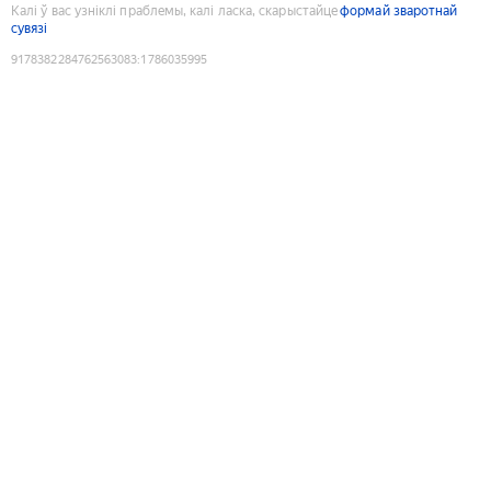
Калі ў вас узніклі праблемы, калі ласка, скарыстайце
формай зваротнай
сувязі
9178382284762563083
:
1786035995