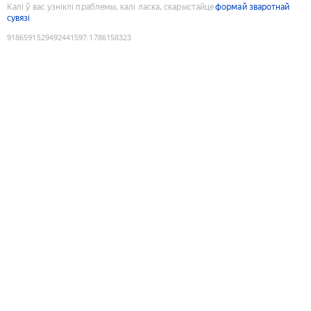
Калі ў вас узніклі праблемы, калі ласка, скарыстайце
формай зваротнай
сувязі
9186591529492441597
:
1786158323