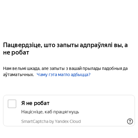
Пацвердзіце, што запыты адпраўлялі вы, а
не робат
Нам вельмі шкада, але запыты з вашай прылады падобныя да
аўтаматычных.
Чаму гэта магло адбыцца?
Я не робат
Націсніце, каб працягнуць
SmartCaptcha by Yandex Cloud