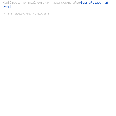
Калі ў вас узніклі праблемы, калі ласка, скарыстайце
формай зваротнай
сувязі
9193133982978559363
:
1786255813