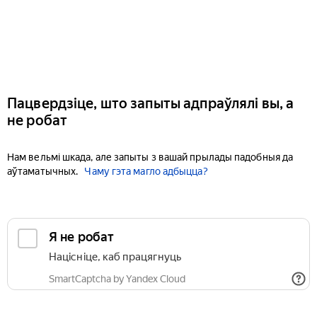
Пацвердзіце, што запыты адпраўлялі вы, а
не робат
Нам вельмі шкада, але запыты з вашай прылады падобныя да
аўтаматычных.
Чаму гэта магло адбыцца?
Я не робат
Націсніце, каб працягнуць
SmartCaptcha by Yandex Cloud