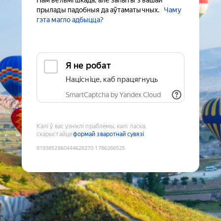
Нам вельмі шкада, але запыты з вашай
прылады падобныя да аўтаматычных.
Чаму
гэта магло адбыцца?
Я не робат
Націсніце, каб працягнуць
SmartCaptcha by Yandex Cloud
Калі ў вас узніклі праблемы, калі ласка,
скарыстайце
формай зваротнай сувязі
9193852860444628270
:
1786266525