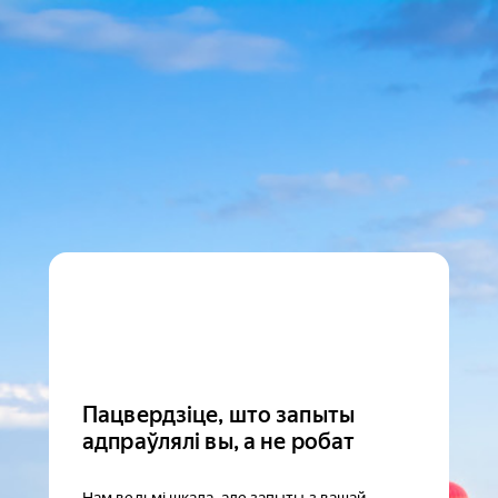
Пацвердзіце, што запыты
адпраўлялі вы, а не робат