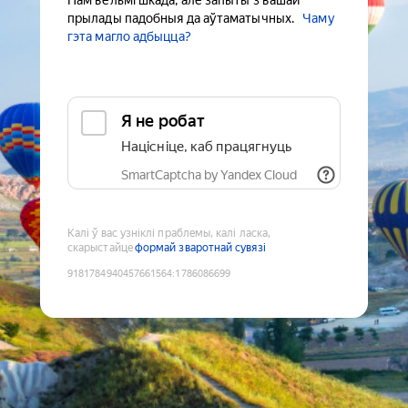
Нам вельмі шкада, але запыты з вашай
прылады падобныя да аўтаматычных.
Чаму
гэта магло адбыцца?
Я не робат
Націсніце, каб працягнуць
SmartCaptcha by Yandex Cloud
Калі ў вас узніклі праблемы, калі ласка,
скарыстайце
формай зваротнай сувязі
9181784940457661564
:
1786086699