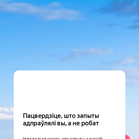
Пацвердзіце, што запыты
адпраўлялі вы, а не робат