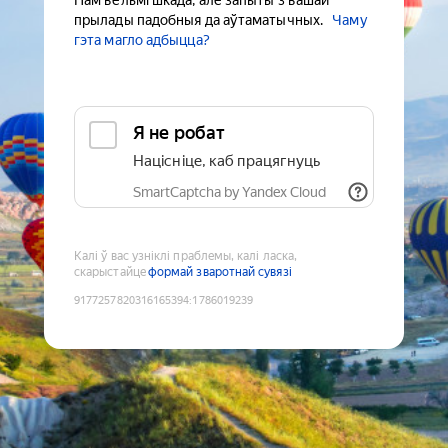
Нам вельмі шкада, але запыты з вашай
прылады падобныя да аўтаматычных.
Чаму
гэта магло адбыцца?
Я не робат
Націсніце, каб працягнуць
SmartCaptcha by Yandex Cloud
Калі ў вас узніклі праблемы, калі ласка,
скарыстайце
формай зваротнай сувязі
9177257820316165394
:
1786019239