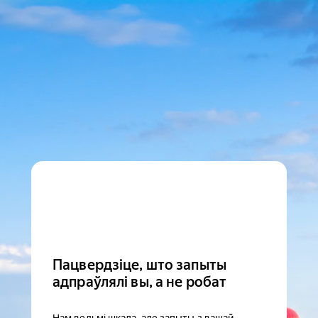
Пацвердзіце, што запыты
адпраўлялі вы, а не робат