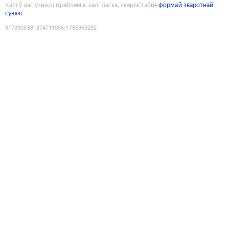
Калі ў вас узніклі праблемы, калі ласка, скарыстайце
формай зваротнай
сувязі
9173905881874711906
:
1785969292