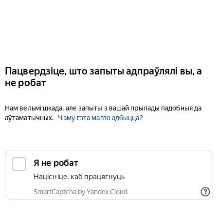
Пацвердзіце, што запыты адпраўлялі вы, а
не робат
Нам вельмі шкада, але запыты з вашай прылады падобныя да
аўтаматычных.
Чаму гэта магло адбыцца?
Я не робат
Націсніце, каб працягнуць
SmartCaptcha by Yandex Cloud