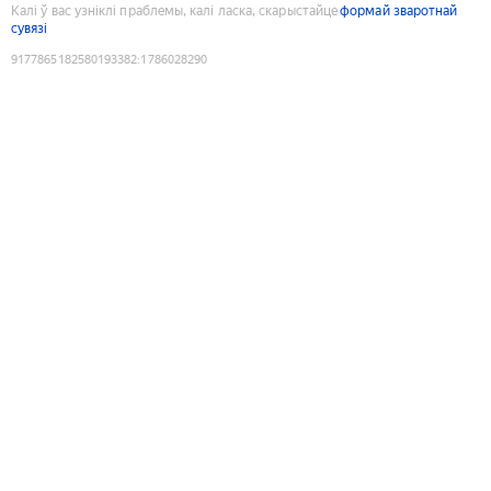
Калі ў вас узніклі праблемы, калі ласка, скарыстайце
формай зваротнай
сувязі
9177865182580193382
:
1786028290