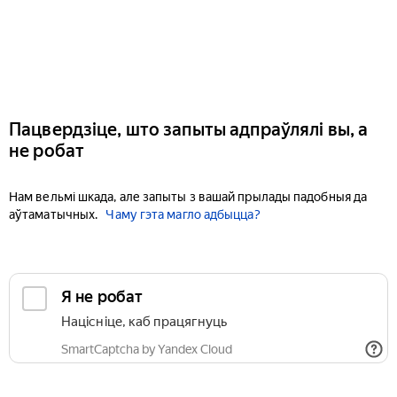
Пацвердзіце, што запыты адпраўлялі вы, а
не робат
Нам вельмі шкада, але запыты з вашай прылады падобныя да
аўтаматычных.
Чаму гэта магло адбыцца?
Я не робат
Націсніце, каб працягнуць
SmartCaptcha by Yandex Cloud