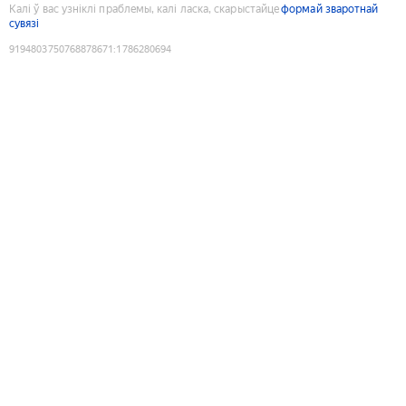
Калі ў вас узніклі праблемы, калі ласка, скарыстайце
формай зваротнай
сувязі
9194803750768878671
:
1786280694