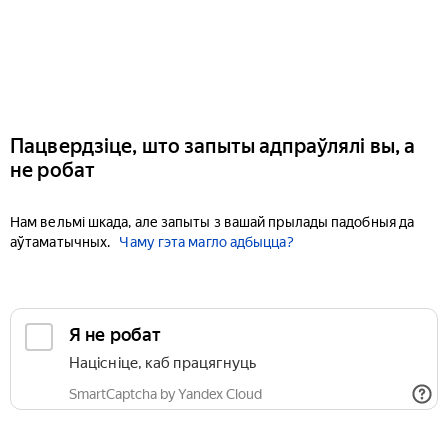
Пацвердзіце, што запыты адпраўлялі вы, а
не робат
Нам вельмі шкада, але запыты з вашай прылады падобныя да
аўтаматычных.
Чаму гэта магло адбыцца?
Я не робат
Націсніце, каб працягнуць
SmartCaptcha by Yandex Cloud