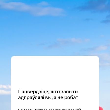
Пацвердзіце, што запыты
адпраўлялі вы, а не робат