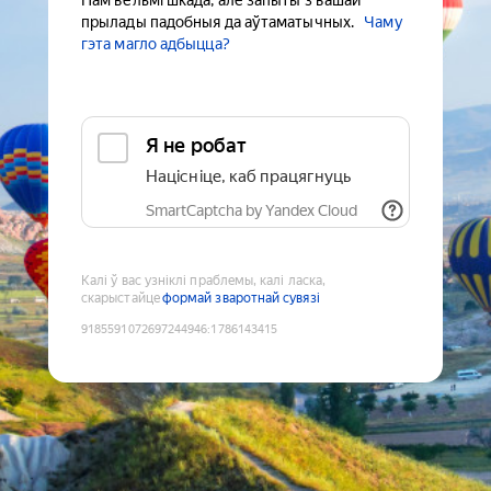
Нам вельмі шкада, але запыты з вашай
прылады падобныя да аўтаматычных.
Чаму
гэта магло адбыцца?
Я не робат
Націсніце, каб працягнуць
SmartCaptcha by Yandex Cloud
Калі ў вас узніклі праблемы, калі ласка,
скарыстайце
формай зваротнай сувязі
9185591072697244946
:
1786143415