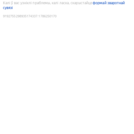
Калі ў вас узніклі праблемы, калі ласка, скарыстайце
формай зваротнай
сувязі
9192755298935174337
:
1786250170