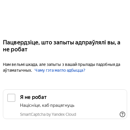
Пацвердзіце, што запыты адпраўлялі вы, а
не робат
Нам вельмі шкада, але запыты з вашай прылады падобныя да
аўтаматычных.
Чаму гэта магло адбыцца?
Я не робат
Націсніце, каб працягнуць
SmartCaptcha by Yandex Cloud