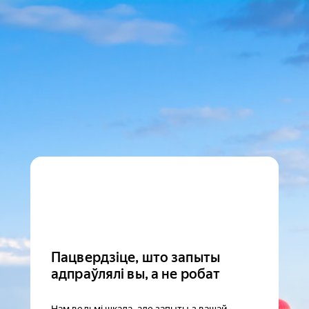
Пацвердзіце, што запыты
адпраўлялі вы, а не робат