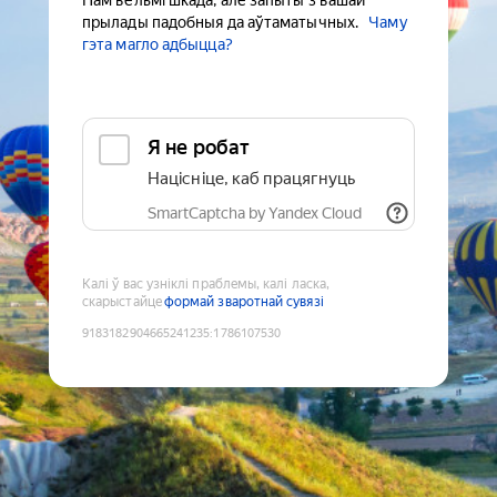
Нам вельмі шкада, але запыты з вашай
прылады падобныя да аўтаматычных.
Чаму
гэта магло адбыцца?
Я не робат
Націсніце, каб працягнуць
SmartCaptcha by Yandex Cloud
Калі ў вас узніклі праблемы, калі ласка,
скарыстайце
формай зваротнай сувязі
9183182904665241235
:
1786107530