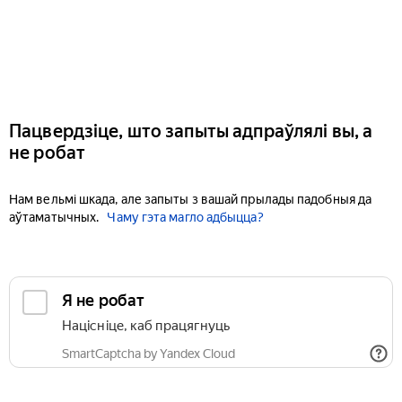
Пацвердзіце, што запыты адпраўлялі вы, а
не робат
Нам вельмі шкада, але запыты з вашай прылады падобныя да
аўтаматычных.
Чаму гэта магло адбыцца?
Я не робат
Націсніце, каб працягнуць
SmartCaptcha by Yandex Cloud