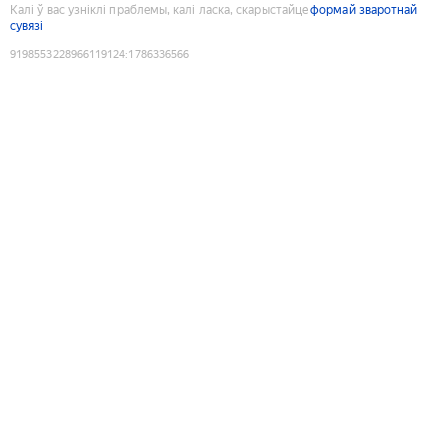
Калі ў вас узніклі праблемы, калі ласка, скарыстайце
формай зваротнай
сувязі
9198553228966119124
:
1786336566