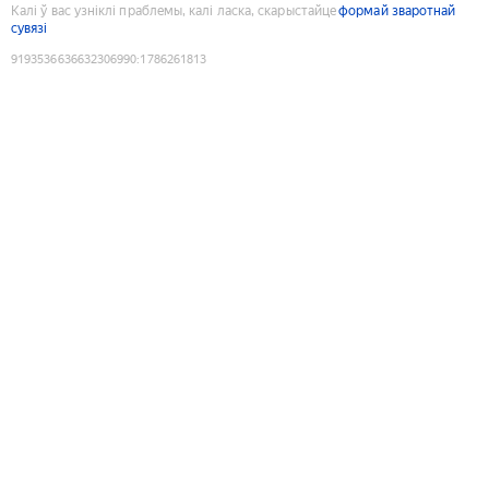
Калі ў вас узніклі праблемы, калі ласка, скарыстайце
формай зваротнай
сувязі
9193536636632306990
:
1786261813