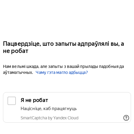
Пацвердзіце, што запыты адпраўлялі вы, а
не робат
Нам вельмі шкада, але запыты з вашай прылады падобныя да
аўтаматычных.
Чаму гэта магло адбыцца?
Я не робат
Націсніце, каб працягнуць
SmartCaptcha by Yandex Cloud