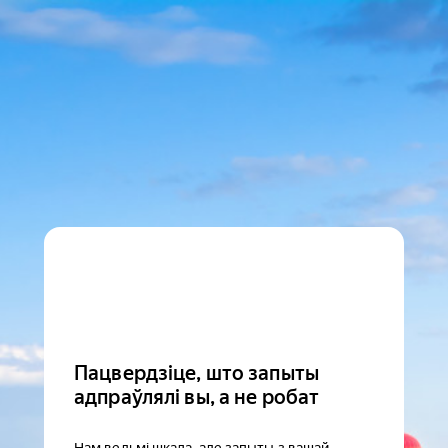
Пацвердзіце, што запыты
адпраўлялі вы, а не робат