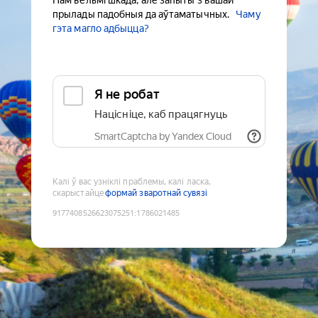
Нам вельмі шкада, але запыты з вашай
прылады падобныя да аўтаматычных.
Чаму
гэта магло адбыцца?
Я не робат
Націсніце, каб працягнуць
SmartCaptcha by Yandex Cloud
Калі ў вас узніклі праблемы, калі ласка,
скарыстайце
формай зваротнай сувязі
9177408526623075251
:
1786021485