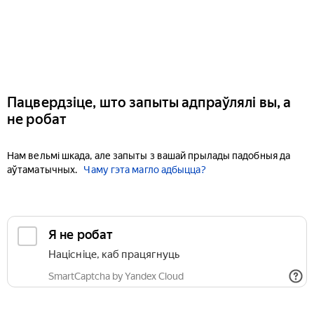
Пацвердзіце, што запыты адпраўлялі вы, а
не робат
Нам вельмі шкада, але запыты з вашай прылады падобныя да
аўтаматычных.
Чаму гэта магло адбыцца?
Я не робат
Націсніце, каб працягнуць
SmartCaptcha by Yandex Cloud