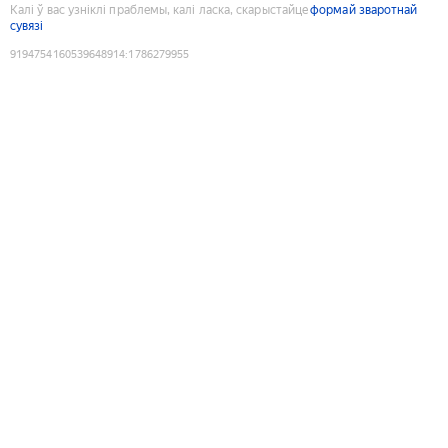
Калі ў вас узніклі праблемы, калі ласка, скарыстайце
формай зваротнай
сувязі
9194754160539648914
:
1786279955