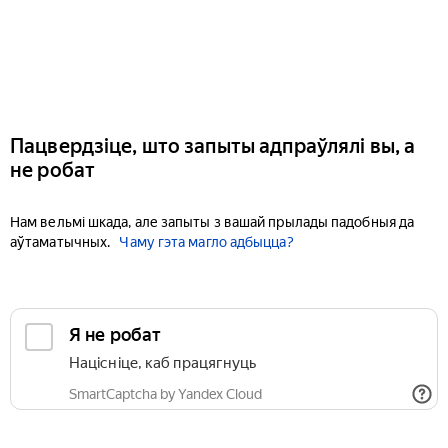
Пацвердзіце, што запыты адпраўлялі вы, а
не робат
Нам вельмі шкада, але запыты з вашай прылады падобныя да
аўтаматычных.
Чаму гэта магло адбыцца?
Я не робат
Націсніце, каб працягнуць
SmartCaptcha by Yandex Cloud