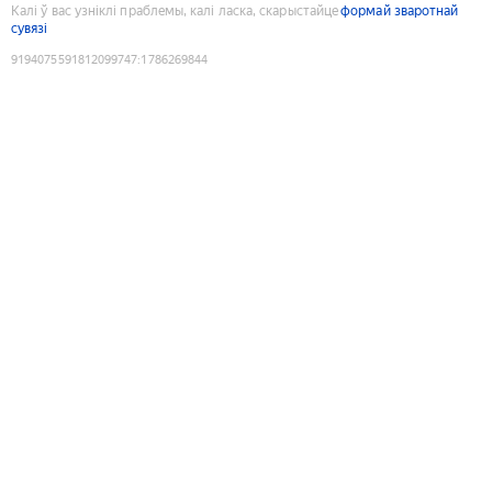
Калі ў вас узніклі праблемы, калі ласка, скарыстайце
формай зваротнай
сувязі
9194075591812099747
:
1786269844