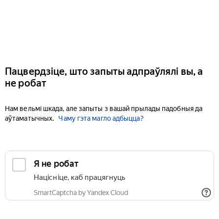
Пацвердзіце, што запыты адпраўлялі вы, а
не робат
Нам вельмі шкада, але запыты з вашай прылады падобныя да
аўтаматычных.
Чаму гэта магло адбыцца?
Я не робат
Націсніце, каб працягнуць
SmartCaptcha by Yandex Cloud