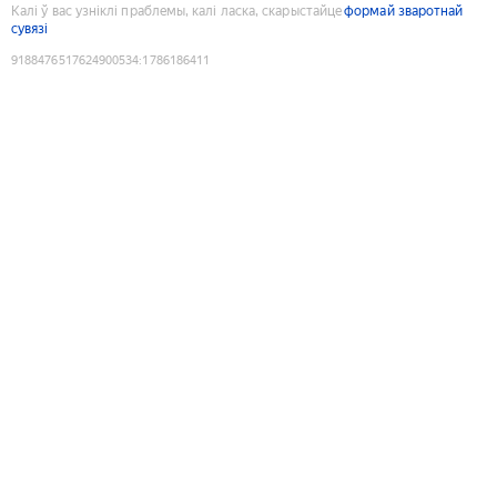
Калі ў вас узніклі праблемы, калі ласка, скарыстайце
формай зваротнай
сувязі
9188476517624900534
:
1786186411