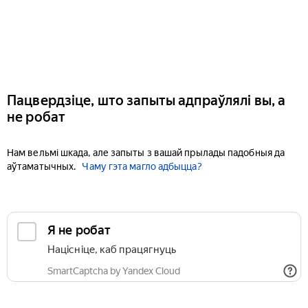
Пацвердзіце, што запыты адпраўлялі вы, а
не робат
Нам вельмі шкада, але запыты з вашай прылады падобныя да
аўтаматычных.
Чаму гэта магло адбыцца?
Я не робат
Націсніце, каб працягнуць
SmartCaptcha by Yandex Cloud