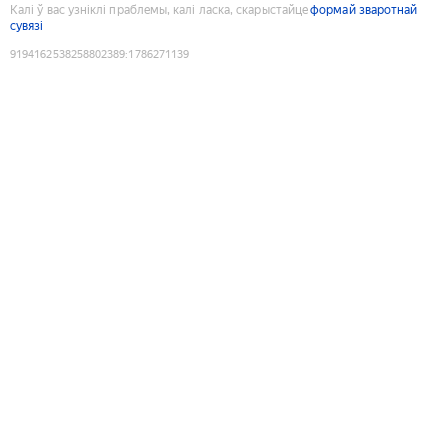
Калі ў вас узніклі праблемы, калі ласка, скарыстайце
формай зваротнай
сувязі
9194162538258802389
:
1786271139