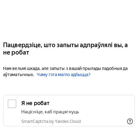
Пацвердзіце, што запыты адпраўлялі вы, а
не робат
Нам вельмі шкада, але запыты з вашай прылады падобныя да
аўтаматычных.
Чаму гэта магло адбыцца?
Я не робат
Націсніце, каб працягнуць
SmartCaptcha by Yandex Cloud