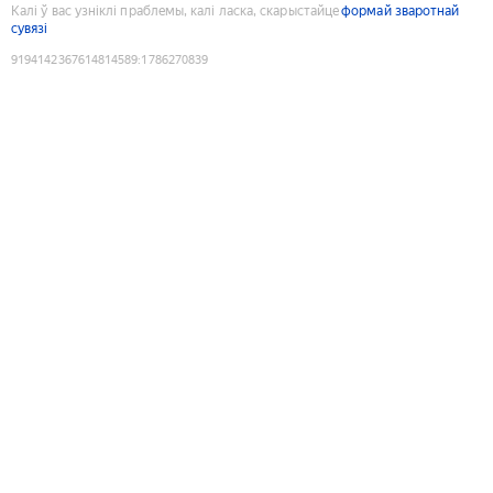
Калі ў вас узніклі праблемы, калі ласка, скарыстайце
формай зваротнай
сувязі
9194142367614814589
:
1786270839