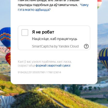
Нам вельмі шкада, але запыты з вашай
прылады падобныя да аўтаматычных.
Чаму
гэта магло адбыцца?
Я не робат
Націсніце, каб працягнуць
SmartCaptcha by Yandex Cloud
Калі ў вас узніклі праблемы, калі ласка,
скарыстайце
формай зваротнай сувязі
9184262251355057981
:
1786123614