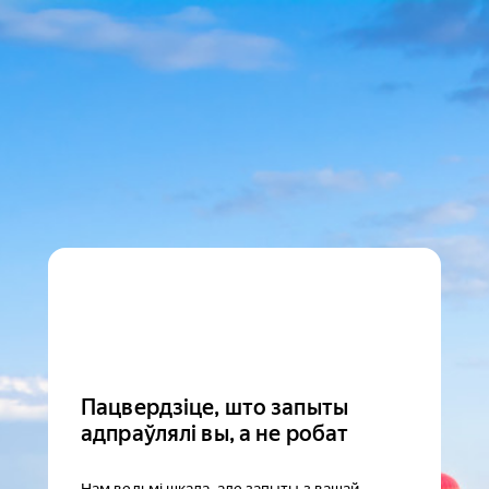
Пацвердзіце, што запыты
адпраўлялі вы, а не робат