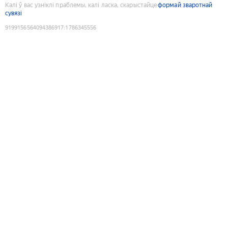
Калі ў вас узніклі праблемы, калі ласка, скарыстайце
формай зваротнай
сувязі
9199156564094386917
:
1786345556