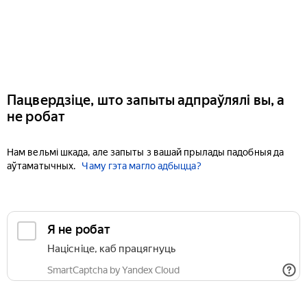
Пацвердзіце, што запыты адпраўлялі вы, а
не робат
Нам вельмі шкада, але запыты з вашай прылады падобныя да
аўтаматычных.
Чаму гэта магло адбыцца?
Я не робат
Націсніце, каб працягнуць
SmartCaptcha by Yandex Cloud